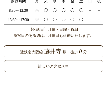
診療時間
月
火
水
木
金
土
日
祝
8:30～12:30
※
◯
◯
◯
◯
◯
－
－
13:30～17:30
※
◯
◯
◯
◯
◯
－
－
【休診日】月曜・日曜・祝日
※祝日のある週は、月曜日も診療いたします。
藤井寺
0
近鉄南大阪線
駅 徒歩
分
詳しいアクセス⇒